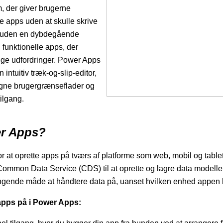
, der giver brugerne
e apps uden at skulle skrive
er uden en dybdegående
 funktionelle apps, der
ige udfordringer. Power Apps
ntuitiv træk-og-slip-editor,
signe brugergrænseflader og
tilgang.
r Apps?
at oprette apps på tværs af platforme som web, mobil og tablet. 
Common Data Service (CDS) til at oprette og lagre data modell
gende måde at håndtere data på, uanset hvilken enhed appen 
 apps på i Power Apps: