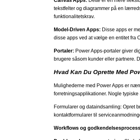
Canvas Apps:
Dette er en mere fleksi
tekstfelter og diagrammer på en lærred
funktionalitetskrav.
Model-Driven Apps:
Disse apps er mer
disse apps ved at vælge en entitet fra 
Portaler:
Power Apps-portaler giver dig
brugere såsom kunder eller partnere. D
Hvad Kan Du Oprette Med Po
Mulighederne med Power Apps er nærmes
forretningsapplikationer. Nogle typisk
Formularer og dataindsamling: Opret bru
kontaktformularer til serviceanmodning
Workflows og godkendelsesprocess