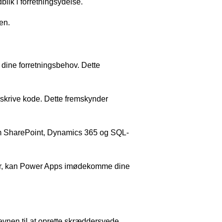
lik i forretningsydelse.
en.
 dine forretningsbehov. Dette
 skrive kode. Dette fremskynder
m SharePoint, Dynamics 365 og SQL-
ner, kan Power Apps imødekomme dine
evnen til at oprette skræddersyede