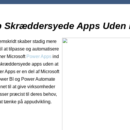
b Skræddersyede Apps Uden
fremskridt skaber stadig mere
l at tilpasse og automatisere
er Microsoft
Power Apps
ind
ge skræddersyede apps uden at
er Apps er en del af Microsoft
Power BI og Power Automate
net til at give virksomheder
sser præcist til deres behov,
 at tænke på appudvikling.