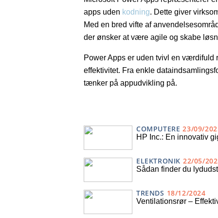
apps uden
kodning
. Dette giver virks
Med en bred vifte af anvendelsesområd
der ønsker at være agile og skabe løsni
Power Apps er uden tvivl en værdifuld 
effektivitet. Fra enkle dataindsamlings
tænker på appudvikling på.
COMPUTERE
23/09/202
HP Inc.: En innovativ g
ELEKTRONIK
22/05/202
Sådan finder du lydudsty
TRENDS
18/12/2024
Ventilationsrør – Effekti