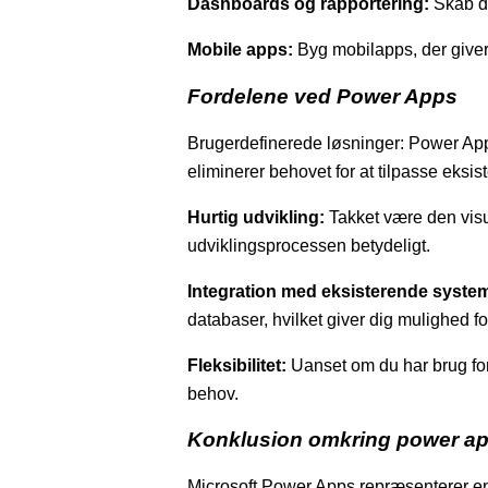
Dashboards og rapportering:
Skab da
Mobile apps:
Byg mobilapps, der giver b
Fordelene ved Power Apps
Brugerdefinerede løsninger: Power Apps
eliminerer behovet for at tilpasse eksi
Hurtig udvikling:
Takket være den visue
udviklingsprocessen betydeligt.
Integration med eksisterende syste
databaser, hvilket giver dig mulighed f
Fleksibilitet:
Uanset om du har brug fo
behov.
Konklusion omkring power a
Microsoft Power Apps repræsenterer en 