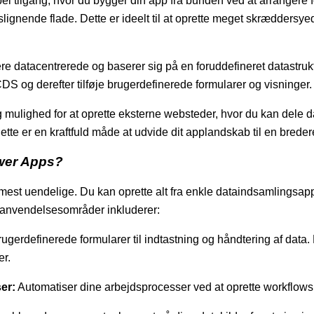
bel tilgang, hvor du bygger din app fra bunden ved at arrangere
slignende flade. Dette er ideelt til at oprette meget skrædders
e datacentrerede og baserer sig på en foruddefineret datastruk
CDS og derefter tilføje brugerdefinerede formularer og visninger.
 mulighed for at oprette eksterne websteder, hvor du kan dele d
ette er en kraftfuld måde at udvide dit applandskab til en brede
wer Apps?
t uendelige. Du kan oprette alt fra enkle dataindsamlingsapp
e anvendelsesområder inkluderer:
gerdefinerede formularer til indtastning og håndtering af data. D
er.
er:
Automatiser dine arbejdsprocesser ved at oprette workflows