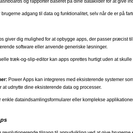
shboards og rapporter baseret på dine datakilder for at give indb
rugerne adgang til data og funktionalitet, selv når de er på fart
 giver dig mulighed for at opbygge apps, der passer præcist til
sterende software eller anvende generiske løsninger.
lle træk-og-slip-editor kan apps oprettes hurtigt uden at skulle
mer:
Power Apps kan integreres med eksisterende systemer so
or at udnytte dine eksisterende data og processer.
r enkle dataindsamlingsformularer eller komplekse applikatio
pps
revolutionerende tilgang til appudvikling ved at give brugerne 