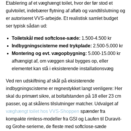
Etablering af et væghængt toilet, hvor der før stod et
gulvtoilet, indebærer flytning af afløb og vandtilslutning og
er autoriseret VVS-arbejde. Et realistisk samlet budget
ser typisk sådan ud:
Toiletskål med softclose-sæde:
1.500-4.500 kr
Indbygningscisterne med trykplade:
2.500-5.000 kr
Montering og evt. vægopbygning:
5.000-15.000 kr
afhængigt af, om væggen skal bygges op, eller
elementet kan stå i eksisterende installationsvæg
Ved ren udskiftning af skål på eksisterende
indbygningscisterne er regnestykket langt venligere: Her
skal du primært sikre, at boltafstanden på 18 eller 23 cm
passer, og at skålens tilslutninger matcher. Udvalget af
væghængt toilet hos VVS-Shoppen
spænder fra
kompakte rimless-modeller fra GSI og Laufen til Duravit-
og Grohe-serierne, de fleste med softclose-sæde