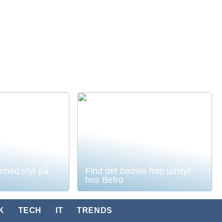
mhed styr på
Find det bedste foto udstyr
hos Befro
K
TECH
IT
TRENDS