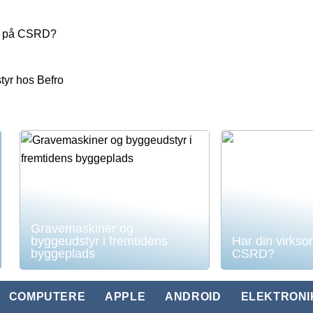
yr på CSRD?
tyr hos Befro
Gravemaskiner og
byggeudstyr i fremtidens
Har din virkso
byggeplads
CSRD?
COMPUTERE
APPLE
ANDROID
ELEKTRONI