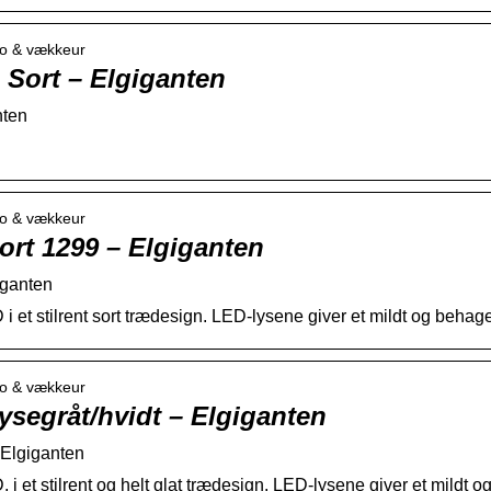
dio & vækkeur
 Sort – Elgiganten
nten
dio & vækkeur
ort 1299 – Elgiganten
iganten
et stilrent sort trædesign. LED-lysene giver et mildt og behageli
dio & vækkeur
ysegråt/hvidt – Elgiganten
 Elgiganten
 et stilrent og helt glat trædesign. LED-lysene giver et mildt og 