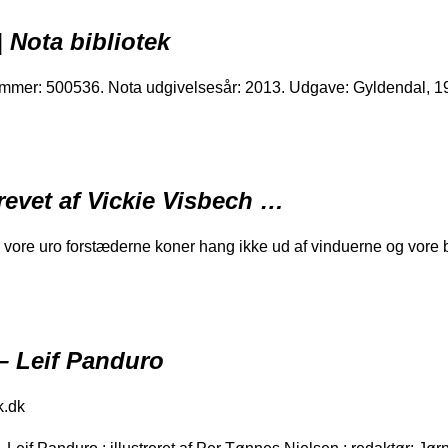
| Nota bibliotek
ummer: 500536. Nota udgivelsesår: 2013. Udgave: Gyldendal, 1
revet af Vickie Visbech …
. vore uro forstæderne koner hang ikke ud af vinduerne og vore 
 – Leif Panduro
k.dk