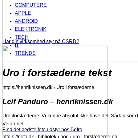
COMPUTERE
APPLE
ANDROID
ELEKTRONIK
TECH
Har din virksomhed styr på CSRD?
IT
TRENDS
Uro i forstæderne tekst
http s://henriknissen.dk › Uro i forstæderne
Leif Panduro – henriknissen.dk
Uro iforstæderne. Vi kunne absolut ikke have det! Sådan som la
Velordnet!
Find det bedste foto udstyr hos Befro
http s://nota.dk › bibliotek › bog › uro-i-forstæderne-og…