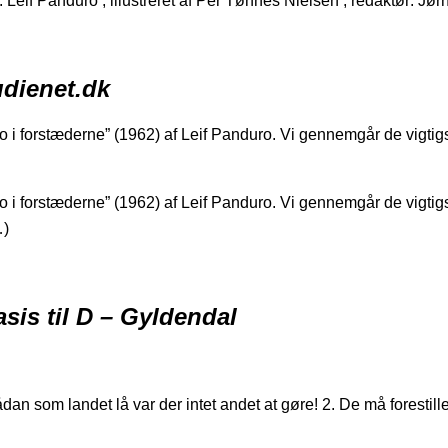
 Leif Panduro ; illustreret af Per Tønnes Nielsen ; redaktør: Jør
udienet.dk
ro i forstæderne” (1962) af Leif Panduro. Vi gennemgår de vigtig
ro i forstæderne” (1962) af Leif Panduro. Vi gennemgår de vigtig
…)
asis til D – Gyldendal
dan som landet lå var der intet andet at gøre! 2. De må forestil