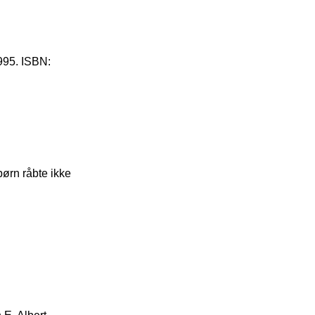
995. ISBN:
børn råbte ikke