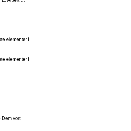
n E. Albert …
ste elementer i
ste elementer i
le Dem vort