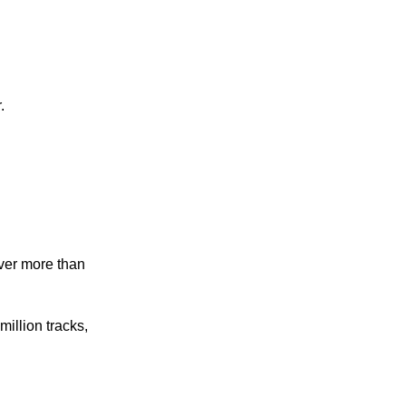
.
ver more than
illion tracks,