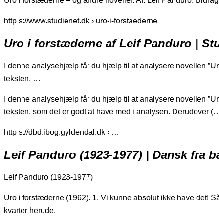
Uro i forstæderne – og andre noveller. Af. Leif Panduro. Bidrag.
http s://www.studienet.dk › uro-i-forstaederne
Uro i forstæderne af Leif Panduro | St
I denne analysehjælp får du hjælp til at analysere novellen ”U
teksten, …
I denne analysehjælp får du hjælp til at analysere novellen ”U
teksten, som det er godt at have med i analysen. Derudover (
http s://dbd.ibog.gyldendal.dk › …
Leif Panduro (1923-1977) | Dansk fra b
Leif Panduro (1923-1977)
Uro i forstæderne (1962). 1. Vi kunne absolut ikke have det! Så
kvarter herude.