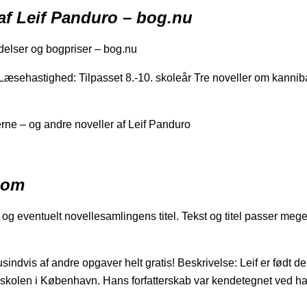
 af Leif Panduro – bog.nu
delser og bogpriser – bog.nu
Læsehastighed: Tilpasset 8.-10. skoleår Tre noveller om kannib
erne – og andre noveller af Leif Panduro
com
l og eventuelt novellesamlingens titel. Tekst og titel passer meg
dvis af andre opgaver helt gratis! Beskrivelse: Leif er født de
kolen i København. Hans forfatterskab var kendetegnet ved han