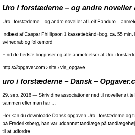
Uro i forstæderne – og andre noveller
Uro i forstæderne – og andre noveller af Leif Panduro – anmel
Indlæst af Caspar Phillipson 1 kassettebånd+bog, ca. 55 min. 
svinedrab og folkemord.
Find de bedste bogpriser og alle anmeldelser af Uro i forstæd
http s://opgaver.com › site › vis_opgave
uro i forstæderne – Dansk – Opgaver.
29. sep. 2016 — Skriv dine associationer ned til novellens tite
sammen efter man har …
Her kan du downloade Dansk-opgaven Uro i forstæderne og tusin
på Frederiksberg, han var uddannet tandlæge på tandlægehøjs
til at udfordre