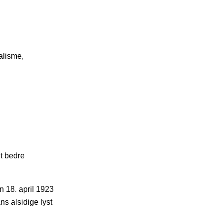
alisme,
et bedre
n 18. april 1923
s alsidige lyst