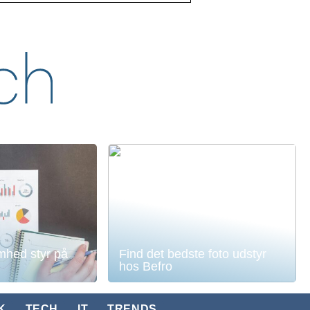
mhed styr på
Find det bedste foto udstyr
hos Befro
K
TECH
IT
TRENDS