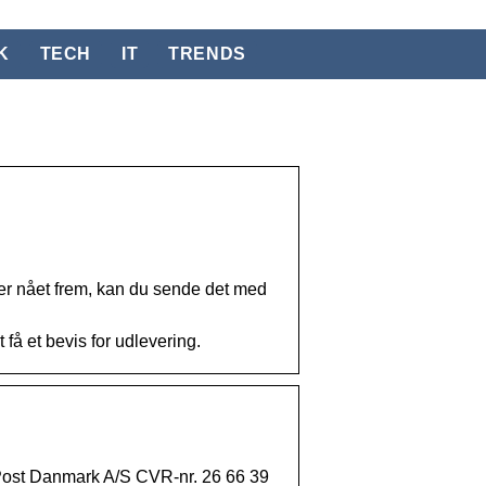
K
TECH
IT
TRENDS
 er nået frem, kan du sende det med
 få et bevis for udlevering.
. ) Post Danmark A/S CVR-nr. 26 66 39