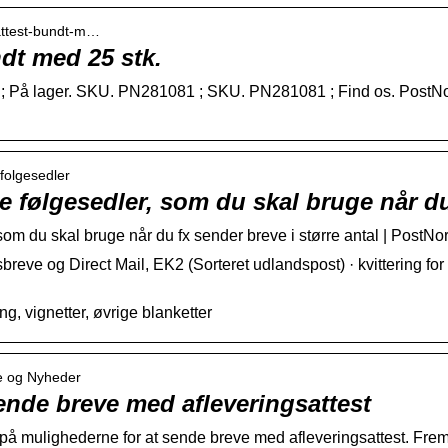
sattest-bundt-m…
ndt med 25 stk.
k. ; På lager. SKU. PN281081 ; SKU. PN281081 ; Find os. Post
 folgesedler
ige følgesedler, som du skal bruge når 
 som du skal bruge når du fx sender breve i større antal | PostNo
eve og Direct Mail, EK2 (Sorteret udlandspost) · kvittering for p
g, vignetter, øvrige blanketter
se og Nyheder
sende breve med afleveringsattest
på mulighederne for at sende breve med afleveringsattest. Fre