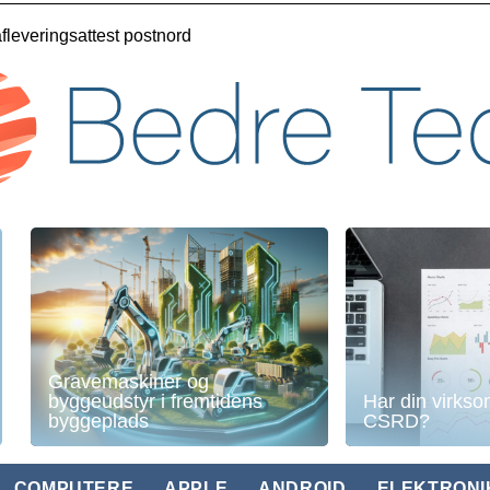
fleveringsattest postnord
Gravemaskiner og
byggeudstyr i fremtidens
Har din virkso
byggeplads
CSRD?
COMPUTERE
APPLE
ANDROID
ELEKTRONI