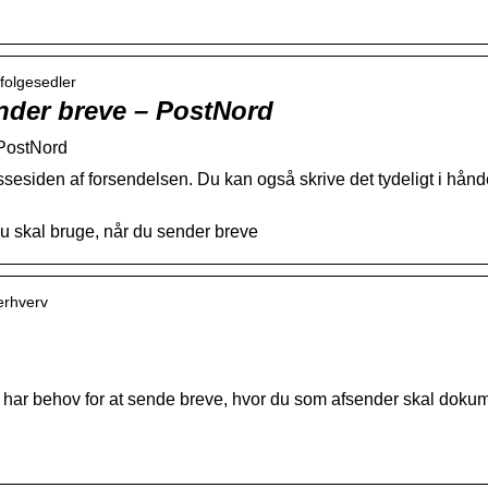
 folgesedler
ender breve – PostNord
 PostNord
essesiden af forsendelsen. Du kan også skrive det tydeligt i hån
du skal bruge, når du sender breve
erhverv
 har behov for at sende breve, hvor du som afsender skal dokumen