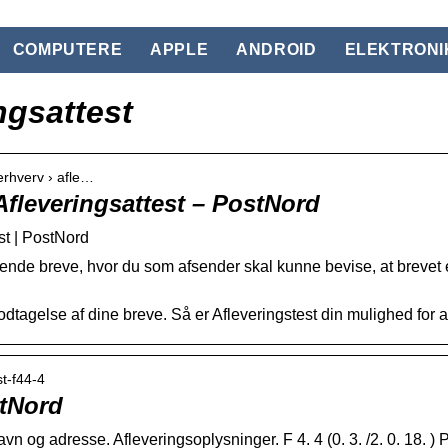
COMPUTERE
APPLE
ANDROID
ELEKTRONI
ngsattest
erhverv › afle…
Afleveringsattest – PostNord
st | PostNord
sende breve, hvor du som afsender skal kunne bevise, at brevet
odtagelse af dine breve. Så er Afleveringstest din mulighed for at
st-f44-4
stNord
 navn og adresse. Afleveringsoplysninger. F 4. 4 (0. 3. /2. 0. 18