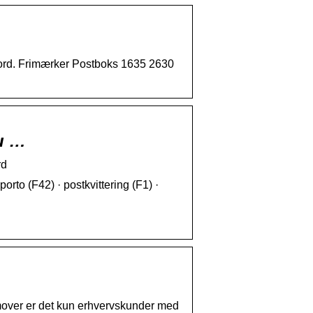
Nord. Frimærker Postboks 1635 2630
du …
rd
orto (F42) · postkvittering (F1) ·
mover er det kun erhvervskunder med