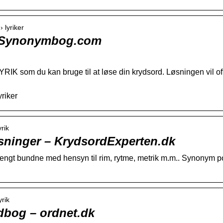
 lyriker
– Synonymbog.com
LYRIK som du kan bruge til at løse din krydsord. Løsningen vil o
riker
rik
sninger – KrydsordExperten.dk
r strengt bundne med hensyn til rim, rytme, metrik m.m.. Synonym
yrik
dbog – ordnet.dk