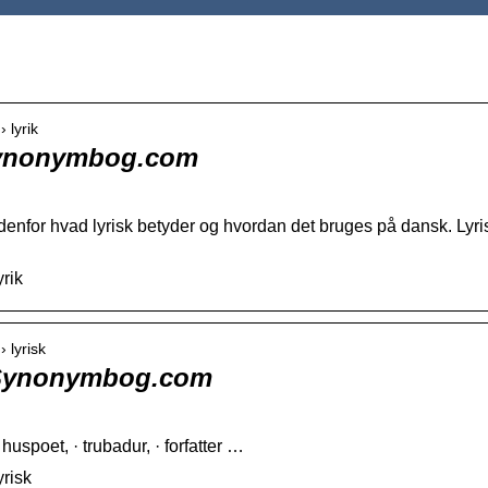
 lyrik
Synonymbog.com
edenfor hvad lyrisk betyder og hvordan det bruges på dansk. Lyr
rik
 lyrisk
 Synonymbog.com
 huspoet, · trubadur, · forfatter …
yrisk