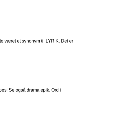
fte været et synonym til LYRIK. Det er
 poesi Se også drama epik. Ord i