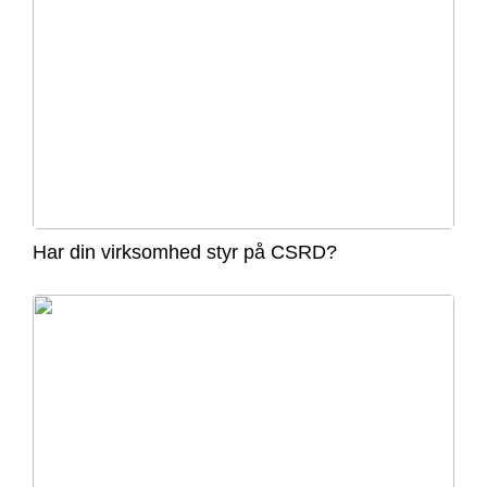
Har din virksomhed styr på CSRD?