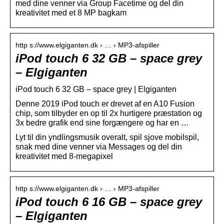
med dine venner via Group Facetime og del din
kreativitet med et 8 MP bagkam
http s://www.elgiganten.dk › … › MP3-afspiller
iPod touch 6 32 GB – space grey
– Elgiganten
iPod touch 6 32 GB – space grey | Elgiganten
Denne 2019 iPod touch er drevet af en A10 Fusion
chip, som tilbyder en op til 2x hurtigere præstation og
3x bedre grafik end sine forgængere og har en …
Lyt til din yndlingsmusik overalt, spil sjove mobilspil,
snak med dine venner via Messages og del din
kreativitet med 8-megapixel
http s://www.elgiganten.dk › … › MP3-afspiller
iPod touch 6 16 GB – space grey
– Elgiganten