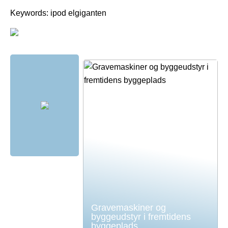
Keywords: ipod elgiganten
Gravemaskiner og
byggeudstyr i fremtidens
byggeplads