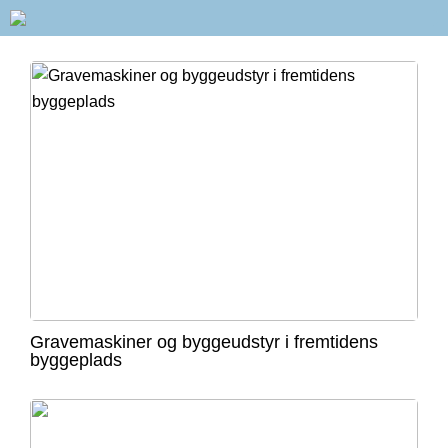
Gravemaskiner og byggeudstyr i fremtidens
byggeplads