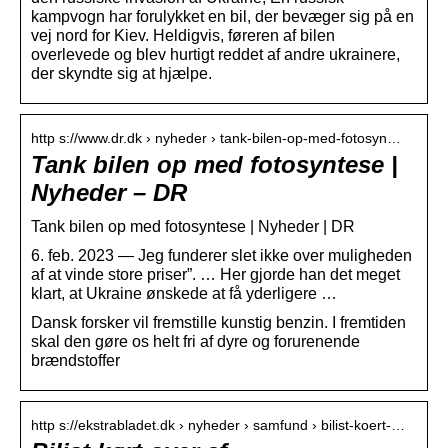
kampvogn har forulykket en bil, der bevæger sig på en
vej nord for Kiev. Heldigvis, føreren af ​​bilen
overlevede og blev hurtigt reddet af andre ukrainere,
der skyndte sig at hjælpe.
http s://www.dr.dk › nyheder › tank-bilen-op-med-fotosyn…
Tank bilen op med fotosyntese |
Nyheder – DR
Tank bilen op med fotosyntese | Nyheder | DR
6. feb. 2023 — Jeg funderer slet ikke over muligheden
af at vinde store priser”. … Her gjorde han det meget
klart, at Ukraine ønskede at få yderligere …
Dansk forsker vil fremstille kunstig benzin. I fremtiden
skal den gøre os helt fri af dyre og forurenende
brændstoffer
http s://ekstrabladet.dk › nyheder › samfund › bilist-koert-…