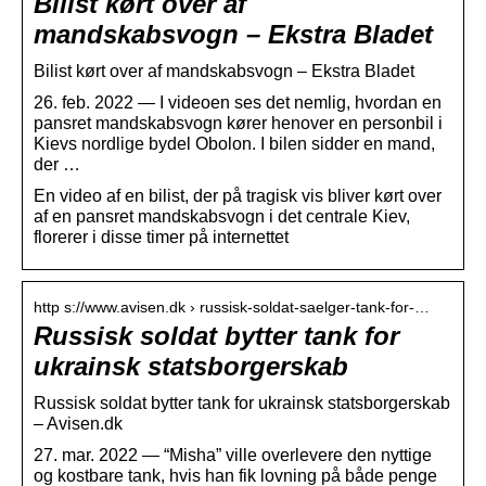
Bilist kørt over af
mandskabsvogn – Ekstra Bladet
Bilist kørt over af mandskabsvogn – Ekstra Bladet
26. feb. 2022 — I videoen ses det nemlig, hvordan en
pansret mandskabsvogn kører henover en personbil i
Kievs nordlige bydel Obolon. I bilen sidder en mand,
der …
En video af en bilist, der på tragisk vis bliver kørt over
af en pansret mandskabsvogn i det centrale Kiev,
florerer i disse timer på internettet
http s://www.avisen.dk › russisk-soldat-saelger-tank-for-…
Russisk soldat bytter tank for
ukrainsk statsborgerskab
Russisk soldat bytter tank for ukrainsk statsborgerskab
– Avisen.dk
27. mar. 2022 — “Misha” ville overlevere den nyttige
og kostbare tank, hvis han fik lovning på både penge