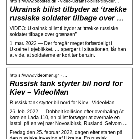
http s://www.boosted.dk › video-ukrainsk-bilist-tilbyder…
Ukrainsk bilist tilbyder at ‘trække
russiske soldater tilbage over …
VIDEO: Ukrainsk bilist tilbyder at ‘trække russiske
soldater tilbage over grænsen”
1. mar. 2022 — Der foregår meget forfærdeligt i
Ukraine i øjeblikket. … spørger til situationen, får han
at vide, at soldaterne er kørt tør benzin.
http s://www.videoman.gr › …
Russisk tank styrter bil nord for
Kiev – VideoMan
Russisk tank styrter bil nord for Kiev | VideoMan
26. feb. 2022 — Dobbelt kollision efter overhaling At
køre en Lada 110, en bilist forsøger at overhale en
lastbil på en vej nær Novosibirsk, Rusland, Selvom …
Fredag ​​den 25. februar 2022, dagen efter starten på
den russiske invasion af Ukraine, En russisk