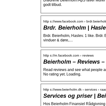
Brødrene Beierholm ApS laver Murer ar
godt tilbud.
http s://www.facebook.com › brdr.beierho
Brdr. Beierholm | Hasl
Brdr. Beierholm, Haslev. 1 like. Brdr.
vinduer & døre,…
http s://m.facebook.com › reviews
Beierholm – Reviews –
Read reviews and see what people a
No rating yet. Loading.
http s://www.beierholm.dk › services › ra
Services og priser | Be
Hos Beierholm Finansiel Rådgivning r