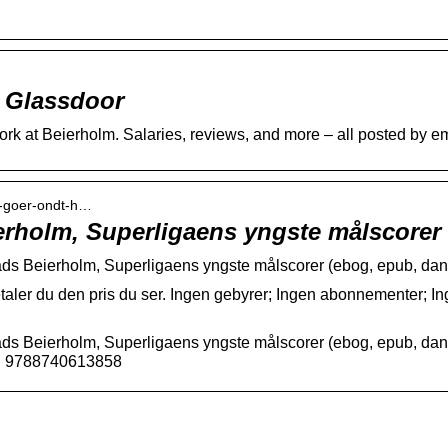
| Glassdoor
work at Beierholm. Salaries, reviews, and more – all posted by 
d-goer-ondt-h…
erholm, Superligaens yngste målscorer
Mads Beierholm, Superligaens yngste målscorer (ebog, epub, da
ler du den pris du ser. Ingen gebyrer; Ingen abonnementer; Inge
ads Beierholm, Superligaens yngste målscorer (ebog, epub, dan
13: 9788740613858