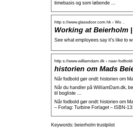
timebasis og som løbende …
http s://www.glassdoor.com.hk › Wo…
Working at Beierholm 
See what employees say it’s like to 
http s://www.williamdam.dk › naar-fodbol
historien om Mads Bei
Når fodbold gør ondt: historien om 
Når du handler på WilliamDam.dk, beta
til bogliste …
Når fodbold gør ondt: historien om M
– Forlag: Turbine Forlaget – ISBN-
Keywords: beierholm trustpilot