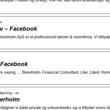
bejde i Haslev og omegn. Klik her, læs deres anbefalinger og se
lm
ev – Facebook
 Beierholm ApS er et professionelt tømrer & murerfirma. Vi tilby
 Facebook
re saying. … Beierholm. Financial Consultant. Like. Liked. 
adgivning › se…
ierholm
ådgiver vi både private og virksomheder, og vi tilbyder vores 