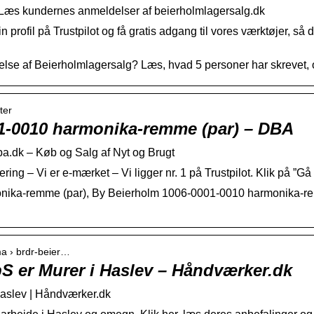
 Læs kundernes anmeldelser af beierholmlagersalg.dk
n profil på Trustpilot og få gratis adgang til vores værktøjer, s
lse af Beierholmlagersalg? Læs, hvad 5 personer har skrevet, 
ter
1-0010 harmonika-remme (par) – DBA
.dk – Køb og Salg af Nyt og Brugt
ring – Vi er e-mærket – Vi ligger nr. 1 på Trustpilot. Klik på ”Gå 
ika-remme (par), By Beierholm 1006-0001-0010 harmonika-re
rma › brdr-beier…
S er Murer i Haslev – Håndværker.dk
aslev | Håndværker.dk